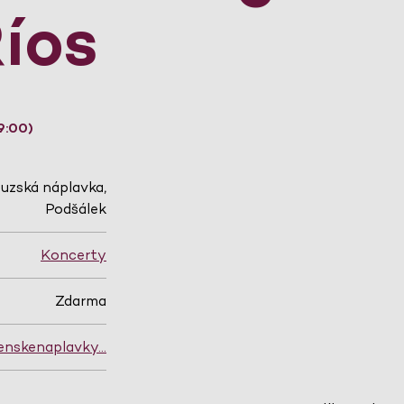
íos
9:00)
uzská náplavka,
Podšálek
Koncerty
Zdarma
zenskenaplavky…