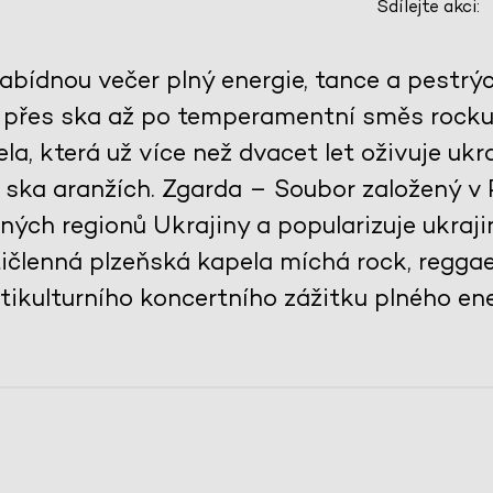
Sdílejte akci:
abídnou večer plný energie, tance a pestrý
u přes ska až po temperamentní směs rocku,
 která už více než dvacet let oživuje ukra
 ska aranžích. Zgarda – Soubor založený v 
ných regionů Ukrajiny a popularizuje ukraji
členná plzeňská kapela míchá rock, reggae, 
tikulturního koncertního zážitku plného ene