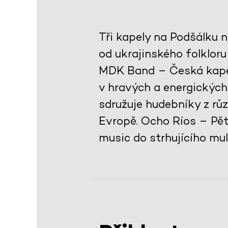
Tři kapely na Podšálku n
od ukrajinského folklor
MDK Band – Česká kapela,
v hravých a energických
sdružuje hudebníky z růz
Evropě. Ocho Ríos – Pěti
music do strhujícího mul