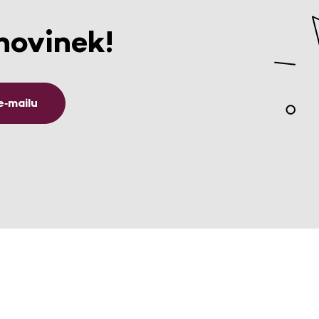
novinek!
e‑mailu