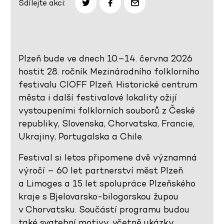
Sdílejte akci:
Plzeň bude ve dnech 10.–14. června 2026
hostit 28. ročník Mezinárodního folklorního
festivalu CIOFF Plzeň. Historické centrum
města i další festivalové lokality ožijí
vystoupeními folklorních souborů z České
republiky, Slovenska, Chorvatska, Francie,
Ukrajiny, Portugalska a Chile.
Festival si letos připomene dvě významná
výročí – 60 let partnerství měst Plzeň
a Limoges a 15 let spolupráce Plzeňského
kraje s Bjelovarsko-bilogorskou župou
v Chorvatsku. Součástí programu budou
také svatební motivy, včetně ukázky