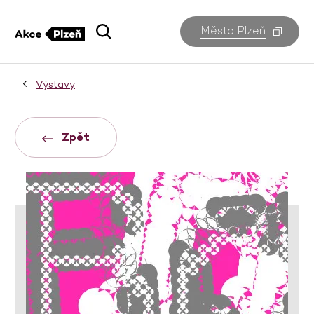
Město Plzeň
Výstavy
Zpět