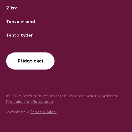
Zítra
Tento víkend
Tento týden
Přidat akci
© 2026 Statutární město Plzeň. Všechna práva vyhrazena.
Prohlášení o přístupnosti
Vytvořeno v
Beneš & Michl