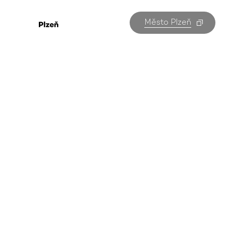
Město Plzeň
Promítání kin
v Plzni
tento týden
Všechny akce v Plzni na jednom místě. Kterou
navštívíte vy?