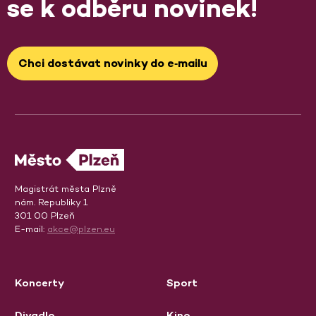
se k odběru novinek!
Chci dostávat novinky do e‑mailu
Magistrát města Plzně
nám. Republiky 1
301 00 Plzeň
E-mail:
akce@plzen.eu
Koncerty
Sport
Divadlo
Kino