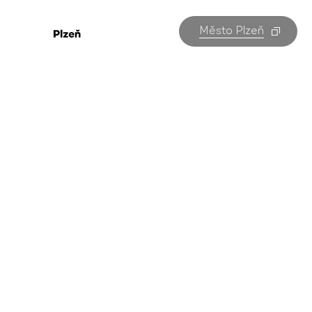
Město Plzeň
Program
divadel v Plzni
Všechny akce v Plzni na jednom místě. Kterou
navštívíte vy?