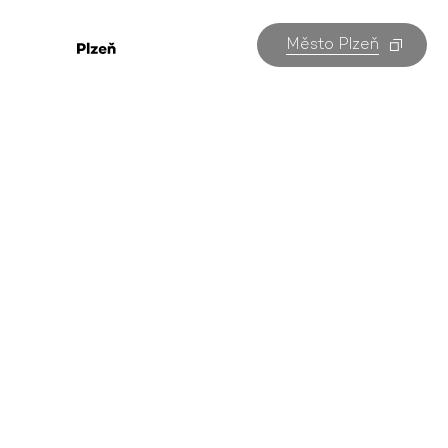
Město Plzeň
Akce pro děti
v Plzni
Všechny akce v Plzni na jednom místě. Kterou
navštívíte vy?