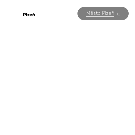
Město Plzeň
Dnešní akce
v Plzni
Všechny akce v Plzni na jednom místě. Kterou
navštívíte vy?