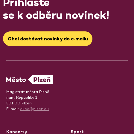
Přihlaste
se k odběru novinek!
Chci dostávat novinky do e‑mailu
Magistrát města Plzně
nám. Republiky 1
301 00 Plzeň
E-mail:
akce@plzen.eu
Koncerty
Sport