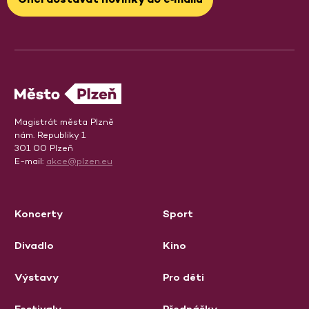
Magistrát města Plzně
nám. Republiky 1
301 00 Plzeň
E-mail:
akce@plzen.eu
Koncerty
Sport
Divadlo
Kino
Výstavy
Pro děti
Festivaly
Přednášky