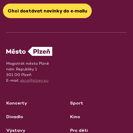
Chci dostávat novinky do e‑mailu
Magistrát města Plzně
nám. Republiky 1
301 00 Plzeň
E-mail:
akce@plzen.eu
Koncerty
Sport
Divadlo
Kino
Výstavy
Pro děti