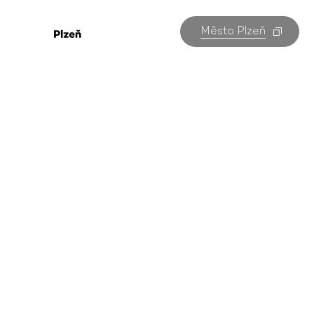
Město Plzeň
Koncerty
v Plzni
Všechny akce v Plzni na jednom místě. Kterou
navštívíte vy?