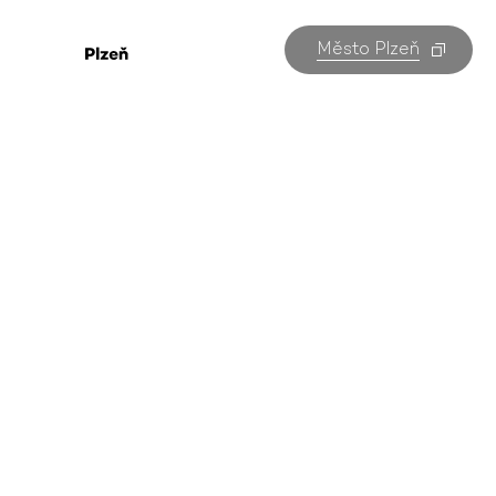
Město Plzeň
Promítání kin
v Plzni
Všechny akce v Plzni na jednom místě. Kterou
navštívíte vy?