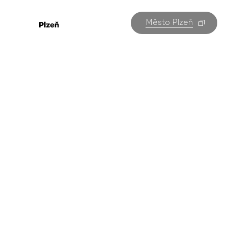
Město Plzeň
Festivaly v Plzni
Všechny akce v Plzni na jednom místě. Kterou
navštívíte vy?