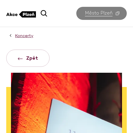
Město Plzeň
Koncerty
Zpět