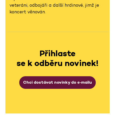
veteráni, odbojáři a další hrdinové, jimž je
koncert věnován.
Přihlaste
se k odběru novinek!
Chci dostávat novinky do e‑mailu