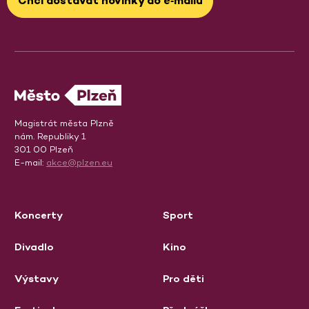
Chci dostávat novinky do e‑mailu
Magistrát města Plzně
nám. Republiky 1
301 00 Plzeň
E-mail:
akce@plzen.eu
Koncerty
Sport
Divadlo
Kino
Výstavy
Pro děti