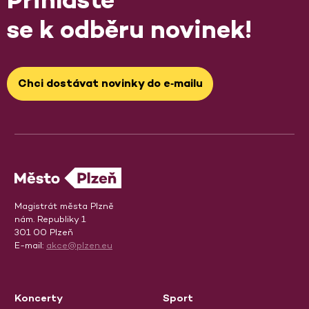
Přihlaste
se k odběru novinek!
Chci dostávat novinky do e‑mailu
Magistrát města Plzně
nám. Republiky 1
301 00 Plzeň
E-mail:
akce@plzen.eu
Koncerty
Sport