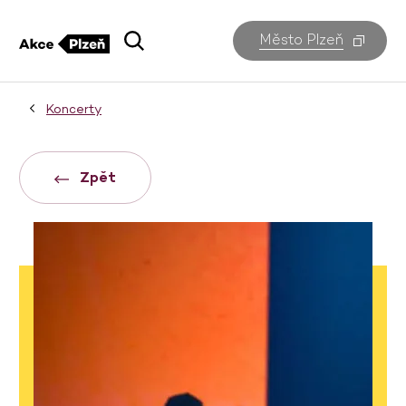
Město Plzeň
Koncerty
Zpět