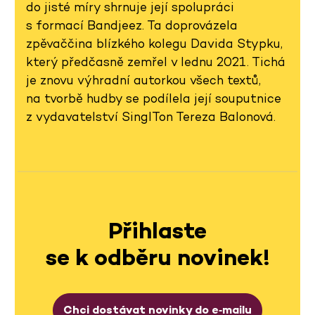
do jisté míry shrnuje její spolupráci
s formací Bandjeez. Ta doprovázela
zpěvaččina blízkého kolegu Davida Stypku,
který předčasně zemřel v lednu 2021. Tichá
je znovu výhradní autorkou všech textů,
na tvorbě hudby se podílela její souputnice
z vydavatelství SinglTon Tereza Balonová.
Přihlaste
se k odběru novinek!
Chci dostávat novinky do e‑mailu