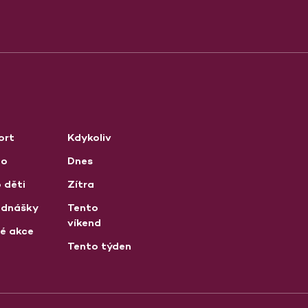
ort
Kdykoliv
no
Dnes
 děti
Zítra
ednášky
Tento
víkend
né akce
Tento týden