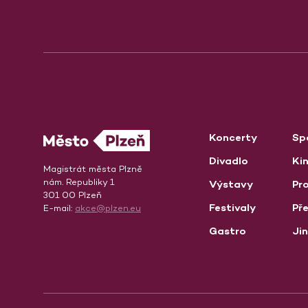
Koncerty
Sp
Divadlo
Ki
Magistrát města Plzně
nám. Republiky 1
Výstavy
Pro
301 00 Plzeň
Festivaly
Př
E-mail:
akce@plzen.eu
Gastro
Ji