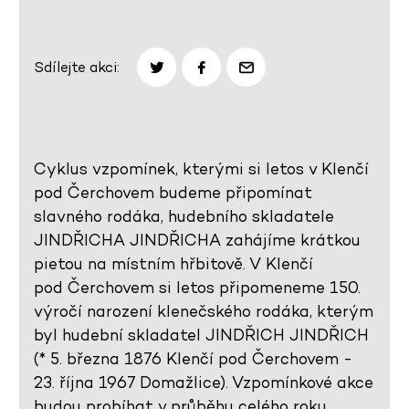
Sdílejte akci:
Cyklus vzpomínek, kterými si letos v Klenčí
pod Čerchovem budeme připomínat
slavného rodáka, hudebního skladatele
JINDŘICHA JINDŘICHA zahájíme krátkou
pietou na místním hřbitově. V Klenčí
pod Čerchovem si letos připomeneme 150.
výročí narození klenečského rodáka, kterým
byl hudební skladatel JINDŘICH JINDŘICH
(* 5. března 1876 Klenčí pod Čerchovem -
23. října 1967 Domažlice). Vzpomínkové akce
budou probíhat v průběhu celého roku.