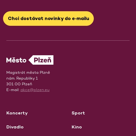
Chci dostávat novinky do e‑mailu
Magistrát města Plzně
nám. Republiky 1
301 00 Plzeň
E-mail:
akce@plzen.eu
Koncerty
Sport
Divadlo
Kino