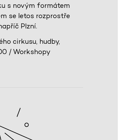
níku s novým formátem
em se letos rozprostře
apříč Plzní.
ho cirkusu, hudby,
:00 / Workshopy