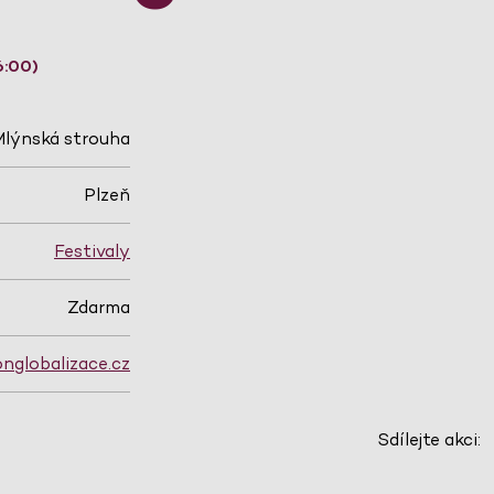
6:00)
Mlýnská strouha
Plzeň
Festivaly
Zdarma
nglobalizace.cz
Sdílejte akci: