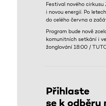
Festival nového cirkusu
i novou energií. Po lete
do celého června a začát
Program bude nově zcela
komunitních setkání i v
žonglování 18:00 / TUTO
Přihlaste
se k odběru 