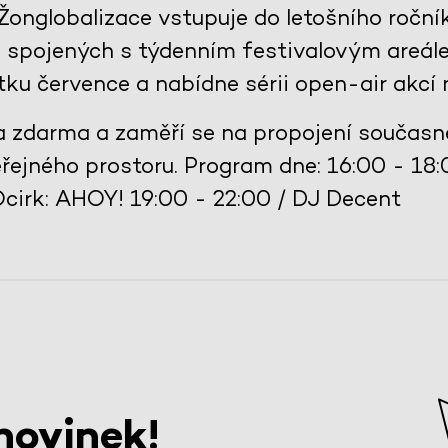
 Žonglobalizace vstupuje do letošního roč
ch spojených s týdenním festivalovým areál
ku července a nabídne sérii open-air akcí n
 zdarma a zaměří se na propojení současné
eřejného prostoru. Program dne: 16:00 - 18
cirk: AHOY! 19:00 - 22:00 / DJ Decent
novinek!