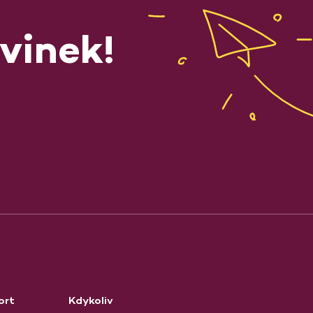
vinek!
ort
Kdykoliv