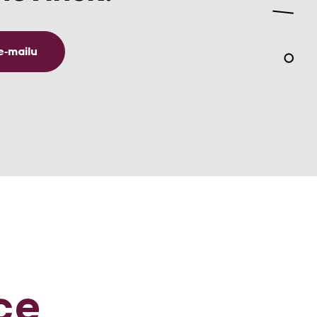
e‑mailu
ce