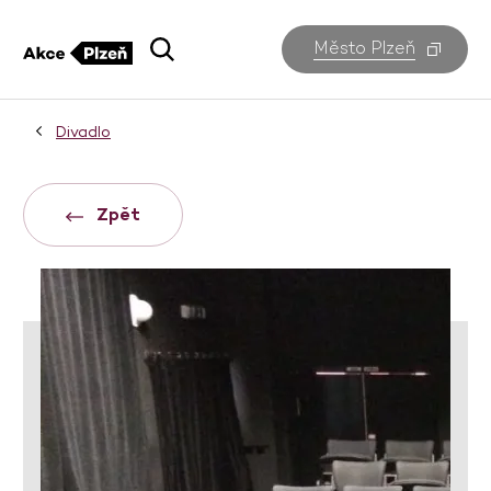
Město Plzeň
Divadlo
Zpět