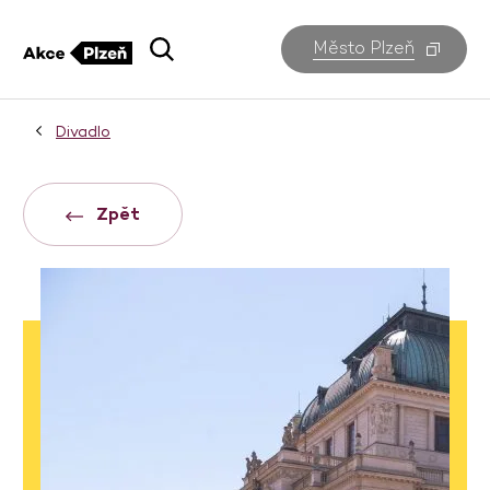
Město Plzeň
Divadlo
Zpět