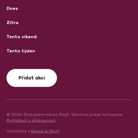
Dnes
Zítra
Tento víkend
Tento týden
Přidat akci
© 2026 Statutární město Plzeň. Všechna práva vyhrazena.
Prohlášení o přístupnosti
Vytvořeno v
Beneš & Michl