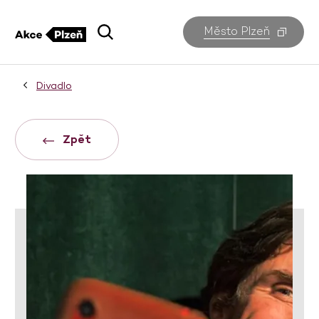
Město Plzeň
Divadlo
Zpět