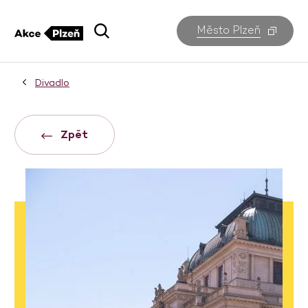
Město Plzeň
Divadlo
Zpět