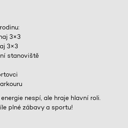
rodinu:
naj 3×3
aj 3×3
ní stanoviště
rtovci
parkouru
energie nespí, ale hraje hlavní roli.
víle plné zábavy a sportu!