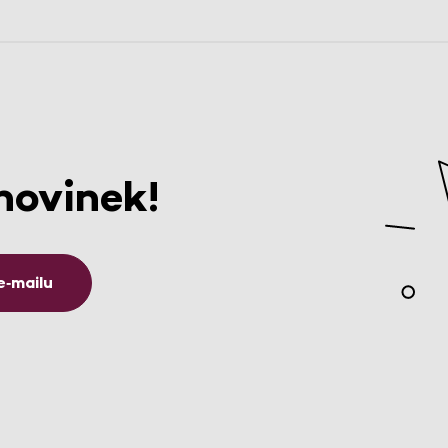
novinek!
e‑mailu