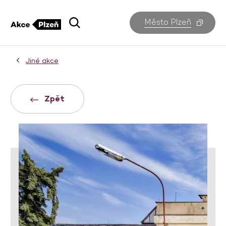
Město Plzeň
Jiné akce
Zpět