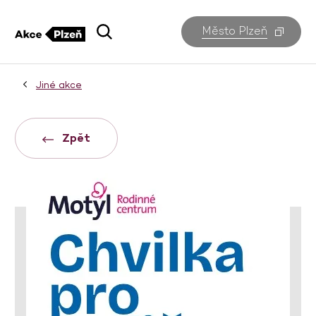
Město Plzeň
Jiné akce
Zpět