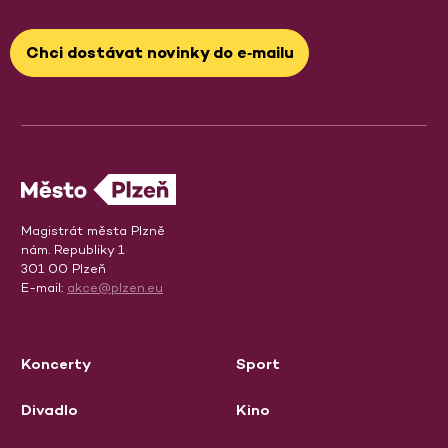
Chci dostávat novinky do e‑mailu
Magistrát města Plzně
nám. Republiky 1
301 00 Plzeň
E-mail:
akce@plzen.eu
Koncerty
Sport
Divadlo
Kino