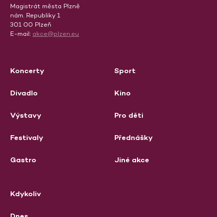
Magistrát města Plzně
nám. Republiky 1
301 00 Plzeň
E-mail:
akce@plzen.eu
Koncerty
Sport
Divadlo
Kino
Výstavy
Pro děti
Festivaly
Přednášky
Gastro
Jiné akce
Kdykoliv
Dnes