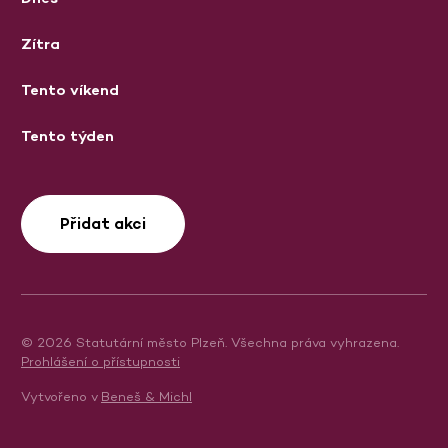
Zítra
Tento víkend
Tento týden
Přidat akci
© 2026 Statutární město Plzeň. Všechna práva vyhrazena.
Prohlášení o přístupnosti
Vytvořeno v
Beneš & Michl