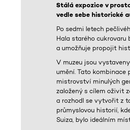
Stálá expozice v prost
vedle sebe historické 
Po sedmi letech pečlivé
Hala starého cukrovaru b
a umožňuje propojit his
V muzeu jsou vystaveny 
umění. Tato kombinace p
mistrovství minulých ge
založený s cílem oživit 
a rozhodl se vytvořit z 
průmyslovou historií, kd
Suiza, bylo ideálním mís