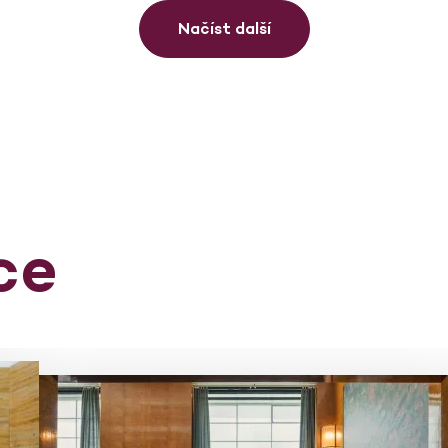
Načíst další
ce