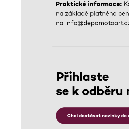
Praktické informace:
Ko
na základě platného cení
na info@depomotoart.cz
Přihlaste
se k odběru 
Chci dostávat novinky do 