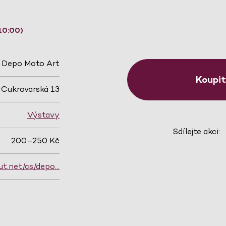
10:00)
Depo Moto Art
Koupi
Cukrovarská 13
Výstavy
Sdílejte akci:
200–250 Kč
ut.net/cs/depo…