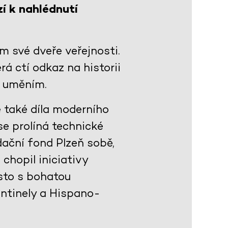
í k nahlédnutí
m své dveře veřejnosti.
á ctí odkaz na historii
m uměním.
e také díla moderního
se prolíná technické
ační fond Plzeň sobě,
chopil iniciativy
ěsto s bohatou
entinely a Hispano-