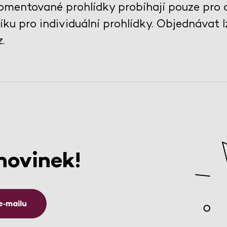
mentované prohlídky probíhají pouze pro 
ku pro individuální prohlídky. Objednávat l
.
novinek!
e‑mailu