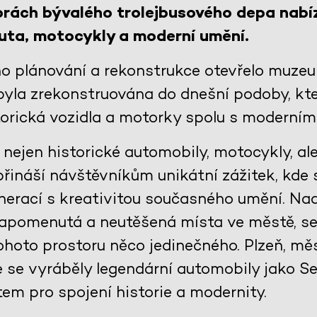
orách bývalého trolejbusového depa nabíz
auta, motocykly a moderní umění.
ho plánování a rekonstrukce otevřelo muzeu
yla zrekonstruována do dnešní podoby, kter
torická vozidla a motorky spolu s moderní
nejen historické automobily, motocykly, al
řináší návštěvníkům unikátní zážitek, kde 
nerací s kreativitou současného umění. Nad
zapomenutá a neutěšená místa ve městě, se 
tohoto prostoru něco jedinečného. Plzeň, m
e se vyráběly legendární automobily jako S
tem pro spojení historie a modernity.