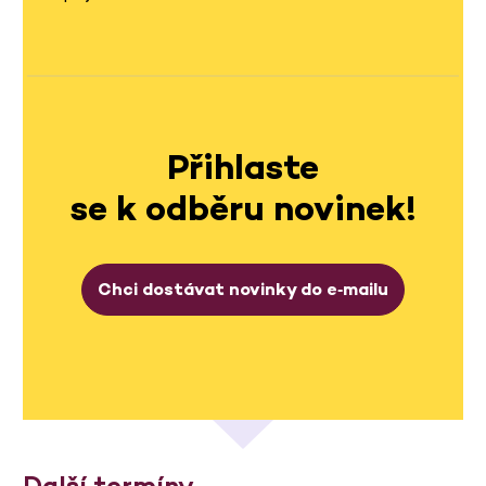
Přihlaste
se k odběru novinek!
Chci dostávat novinky do e‑mailu
Další termíny