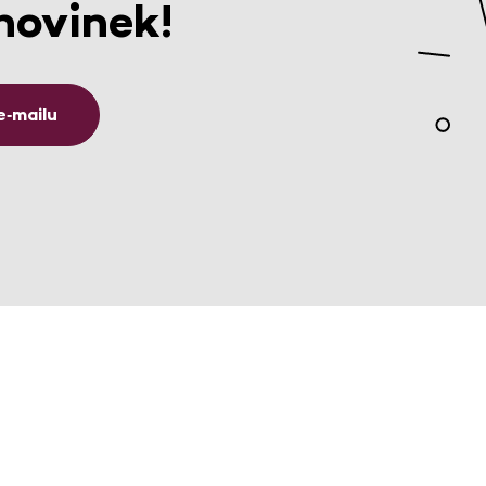
novinek!
e‑mailu