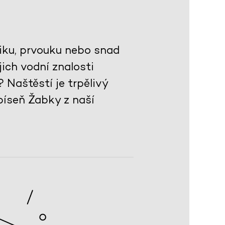
tiku, prvouku nebo snad
ich vodní znalosti
? Naštěstí je trpělivý
píseň Žabky z naší