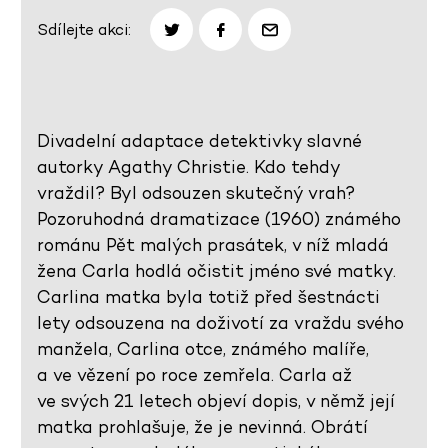
Sdílejte akci:
Divadelní adaptace detektivky slavné
autorky Agathy Christie. Kdo tehdy
vraždil? Byl odsouzen skutečný vrah?
Pozoruhodná dramatizace (1960) známého
románu Pět malých prasátek, v níž mladá
žena Carla hodlá očistit jméno své matky.
Carlina matka byla totiž před šestnácti
lety odsouzena na doživotí za vraždu svého
manžela, Carlina otce, známého malíře,
a ve vězení po roce zemřela. Carla až
ve svých 21 letech objeví dopis, v němž její
matka prohlašuje, že je nevinná. Obrátí