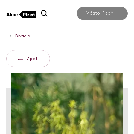
Město Plzeň
Divadlo
Zpět