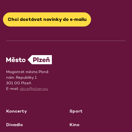
Chci dostávat novinky do e‑mailu
Magistrát města Plzně
nám. Republiky 1
301 00 Plzeň
E-mail:
akce@plzen.eu
Koncerty
Sport
Divadlo
Kino