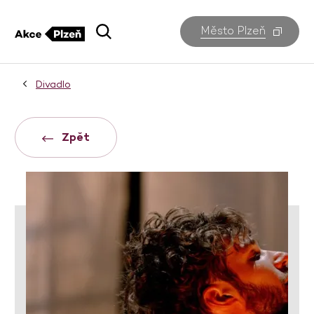
Město Plzeň
Divadlo
Zpět