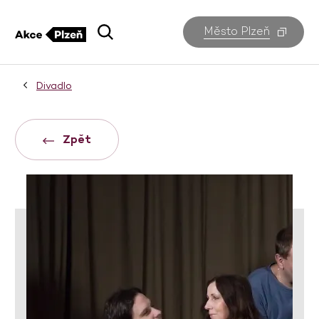
Město Plzeň
Divadlo
Zpět