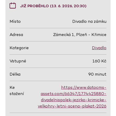
JIŽ PROBĚHLO (13. 6. 2026, 20:30)
Místo
Divadlo na zámku
Adresa
Zámecká 1, Plzeň - Křimice
Kategorie
Divadlo
Vstupné
160 Kč
Délka
90 minut
Ke
https://www.datocms-
stažení
assets.com/66347/1774425880-
divadelnispolek-jezirko-krimicke-
velkohry-letni-scena-plakat-2026