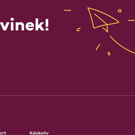
vinek!
ort
Kdykoliv