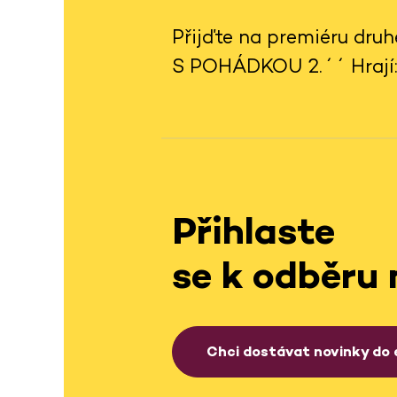
Přijďte na premiéru dru
S POHÁDKOU 2.´´ Hrají:
Přihlaste
se k odběru 
Chci dostávat novinky do 