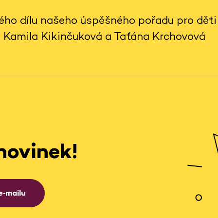
hého dílu našeho úspěšného pořadu pro dět
 Kamila Kikinčuková a Taťána Krchovová
novinek!
e‑mailu