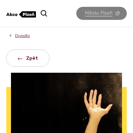
Město Plzeň
Divadlo
Zpět