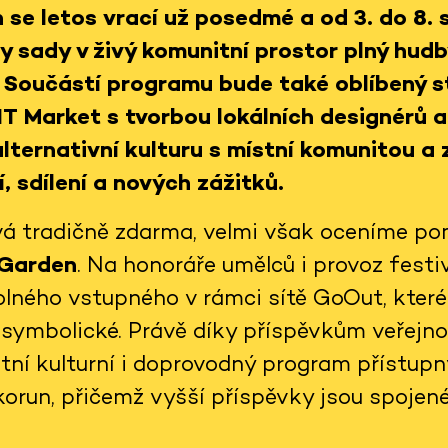
n
se letos vrací už posedmé a od 3. do 8.
 sady v živý komunitní prostor plný hudb
 Součástí programu bude také oblíbený s
NT
Market
s tvorbou lokálních designérů a
lternativní kulturu s místní komunitou a 
, sdílení a nových zážitků.
ává tradičně zdarma, velmi však oceníme p
 Garden
. Na honoráře umělců i provoz festi
lného vstupného v rámci sítě GoOut, které 
e symbolické. Právě díky příspěvkům veřejno
tní kulturní i doprovodný program přístupn
orun, přičemž vyšší příspěvky jsou spojené