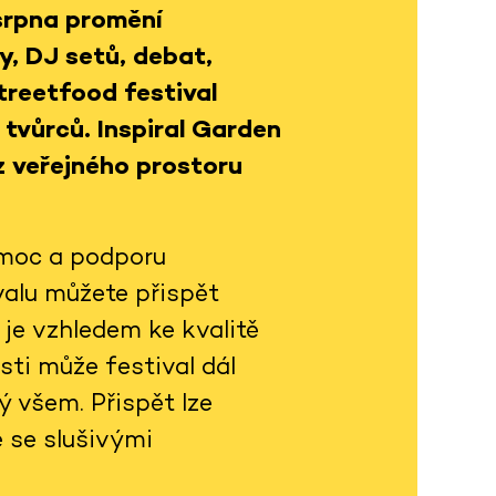
 srpna promění
y, DJ setů, debat,
treetfood festival
 tvůrců.
Inspiral Garden
z veřejného prostoru
omoc a podporu
valu můžete přispět
je vzhledem ke kvalitě
sti může festival dál
ý všem. Přispět lze
 se slušivými