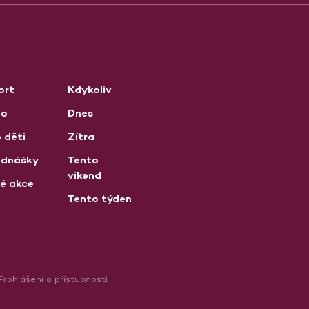
ort
Kdykoliv
no
Dnes
 děti
Zítra
ednášky
Tento
víkend
né akce
Tento týden
Prohlášení o přístupnosti