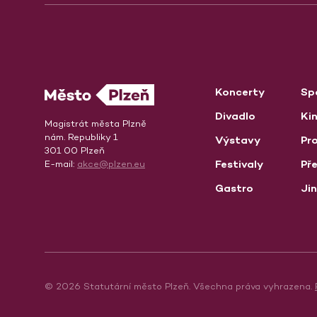
Koncerty
Sp
Divadlo
Ki
Magistrát města Plzně
nám. Republiky 1
Výstavy
Pro
301 00 Plzeň
Festivaly
Př
E-mail:
akce@plzen.eu
Gastro
Ji
© 2026 Statutární město Plzeň. Všechna práva vyhrazena.