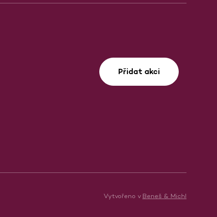
Přidat akci
Vytvořeno v
Beneš & Michl