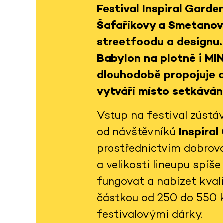
Festival
Inspiral Garde
Šafaříkovy a Smetanovy
streetfoodu a designu.
Babylon na plotně
i
MI
dlouhodobě propojuje a
vytváří místo setkávání
Vstup na festival zůst
od návštěvníků
Inspiral
prostřednictvím dobrovo
a velikosti lineupu spíš
fungovat a nabízet kvali
částkou od 250 do 550 k
festivalovými dárky.