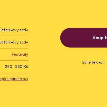
Šafaříkovy sady
Koupi
Šafaříkovy sady
Festivaly
Sdílejte akci:
250–550 Kč
spiralgarden.cz/