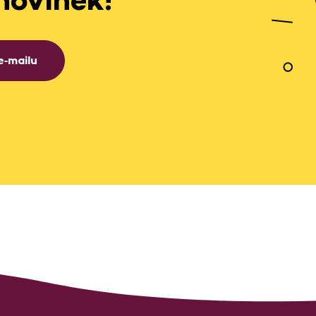
e‑mailu