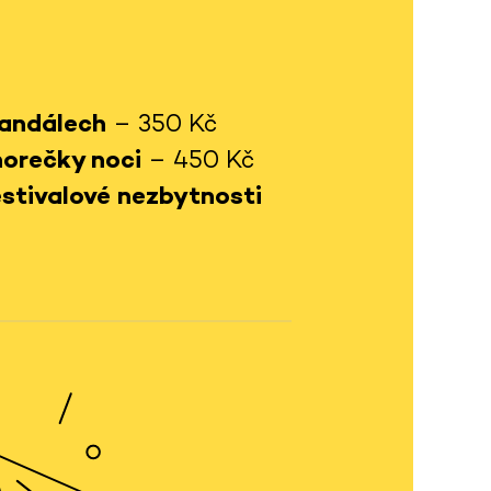
sandálech
– 350 Kč
horečky noci
– 450 Kč
estivalové nezbytnosti