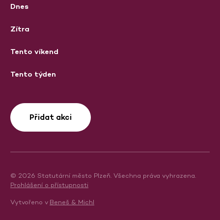
Dnes
Zítra
Tento víkend
Tento týden
Přidat akci
© 2026 Statutární město Plzeň. Všechna práva vyhrazena.
Prohlášení o přístupnosti
Vytvořeno v
Beneš & Michl