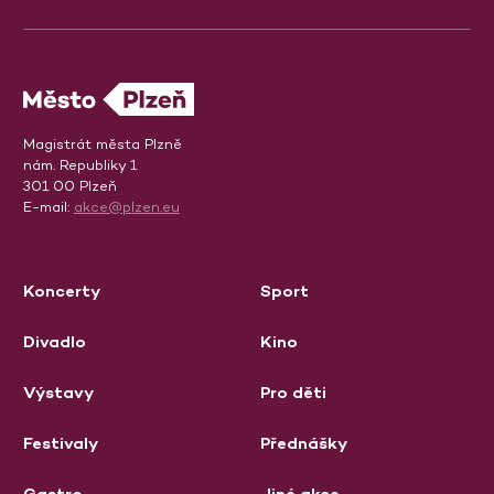
Magistrát města Plzně
nám. Republiky 1
301 00 Plzeň
E-mail:
akce@plzen.eu
Koncerty
Sport
Divadlo
Kino
Výstavy
Pro děti
Festivaly
Přednášky
Gastro
Jiné akce