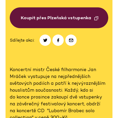
Koupit přes Plzeňská vstupenka
Sdílejte akci:
Koncertní mistr České filharmonie Jan
Mráček vystupuje na nejpřednějších
světových podiích a patří k nejvýraznějším
houslistům současnosti. Každý, kdo si
do konce prosince zakoupí dvě vstupenky
na závěrečný festivalový koncert, obdrží
na koncertě CD "Lubomír Brabec solo
collection" v ceně 300,-Kč.