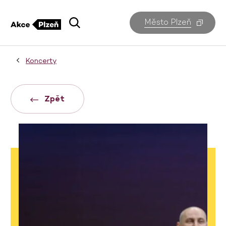
Město Plzeň
Koncerty
Zpět