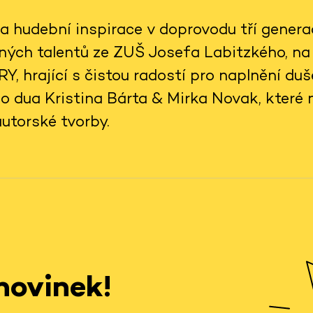
 a hudební inspirace v doprovodu tří genera
ných talentů ze ZUŠ Josefa Labitzkého, n
 hrající s čistou radostí pro naplnění du
 dua Kristina Bárta & Mirka Novak, které 
autorské tvorby.
novinek!