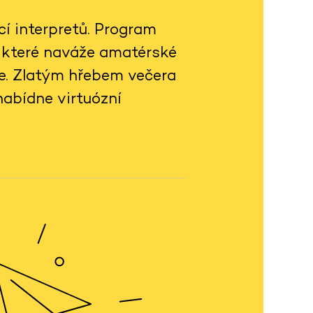
cí interpretů. Program
a které naváže amatérské
še. Zlatým hřebem večera
nabídne virtuózní