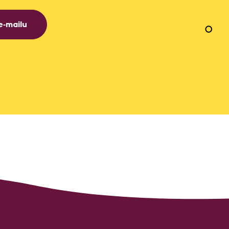
e‑mailu