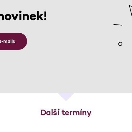
novinek!
e‑mailu
Další termíny