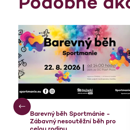
Podobné ak
Barevný běh Sportmánie -
Zábavný nesoutěžní běh pro
celou rodinu