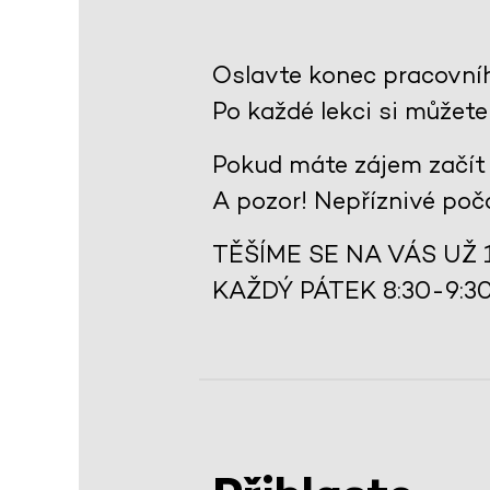
Oslavte konec pracovníh
Po každé lekci si můžet
Pokud máte zájem začít d
A pozor! Nepříznivé poč
TĚŠÍME SE NA VÁS UŽ 15
KAŽDÝ PÁTEK 8:30-9: