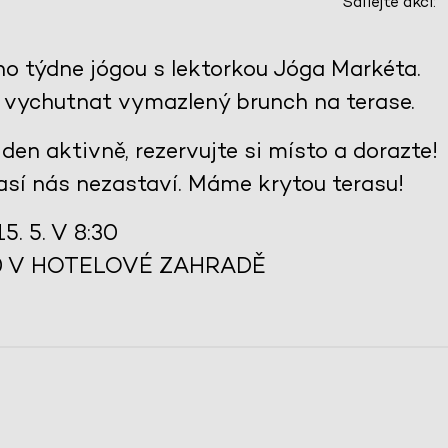
Sdílejte akci:
o týdne jógou s lektorkou Jóga Markéta.
e vychutnat vymazlený brunch na terase.
en aktivně, rezervujte si místo a dorazte!
así nás nezastaví. Máme krytou terasu!
. 5. V 8:30
30 V HOTELOVÉ ZAHRADĚ