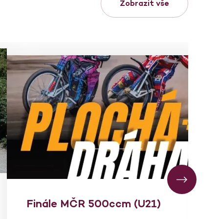
Zobrazit vše
Finále MČR 500ccm (U21)