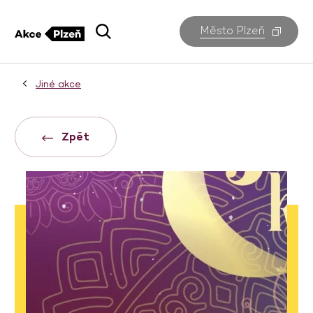
Město Plzeň
Jiné akce
Zpět