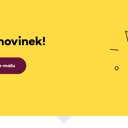
novinek!
e‑mailu