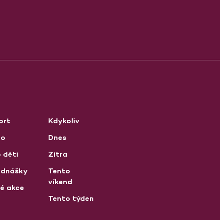
ort
Kdykoliv
no
Dnes
 děti
Zítra
ednášky
Tento
víkend
né akce
Tento týden