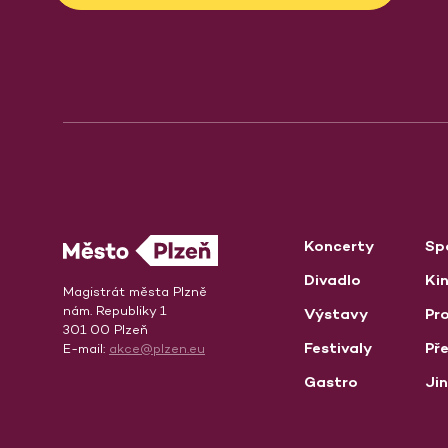
Koncerty
Sp
Divadlo
Ki
Magistrát města Plzně
nám. Republiky 1
Výstavy
Pro
301 00 Plzeň
Festivaly
Př
E-mail:
akce@plzen.eu
Gastro
Ji