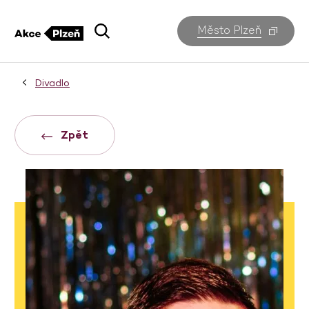
Město Plzeň
Divadlo
Zpět