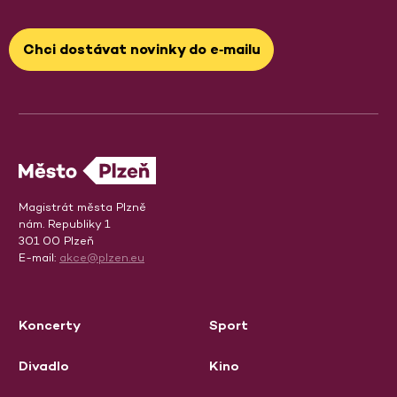
Chci dostávat novinky do e‑mailu
Magistrát města Plzně
nám. Republiky 1
301 00 Plzeň
E-mail:
akce@plzen.eu
Koncerty
Sport
Divadlo
Kino