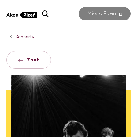
Město Plzeň
Koncerty
Zpět