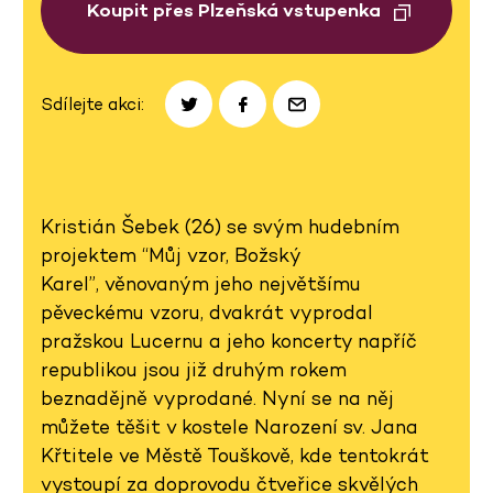
Koupit přes Plzeňská vstupenka
Sdílejte akci:
Kristián Šebek (26) se svým hudebním
projektem “Můj vzor, Božský
Karel”, věnovaným jeho největšímu
pěveckému vzoru, dvakrát vyprodal
pražskou Lucernu a jeho koncerty napříč
republikou jsou již druhým rokem
beznadějně vyprodané. Nyní se na něj
můžete těšit v kostele Narození sv. Jana
Křtitele ve Městě Touškově, kde tentokrát
vystoupí za doprovodu čtveřice skvělých