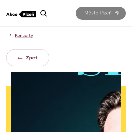
Město Plzeň
Koncerty
Zpět