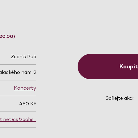
 20:00)
Zach's Pub
Koupi
alackého nám. 2
Koncerty
Sdílejte akci:
450 Kč
t.net/cs/zachs…