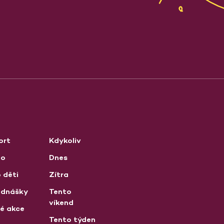
ort
Kdykoliv
no
Dnes
 děti
Zítra
ednášky
Tento
víkend
né akce
Tento týden