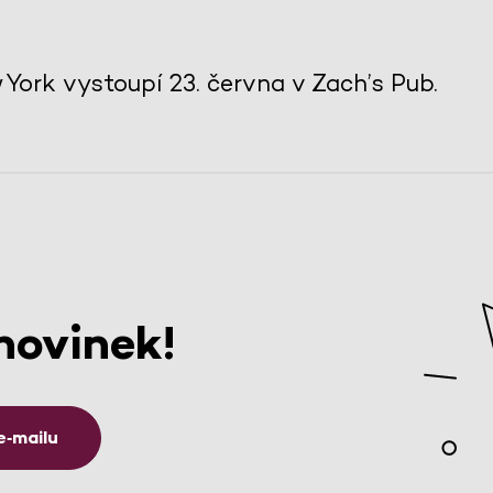
York vystoupí 23. června v Zach’s Pub.
novinek!
e‑mailu