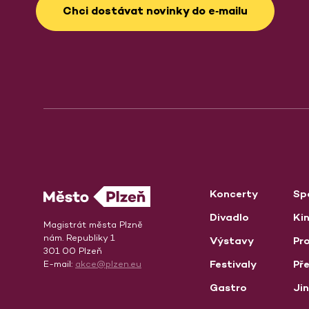
Chci dostávat novinky do e‑mailu
Koncerty
Sp
Divadlo
Ki
Magistrát města Plzně
nám. Republiky 1
Výstavy
Pro
301 00 Plzeň
Festivaly
Př
E-mail:
akce@plzen.eu
Gastro
Ji