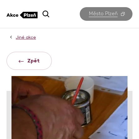
Město Plzeň
Jiné akce
Zpět