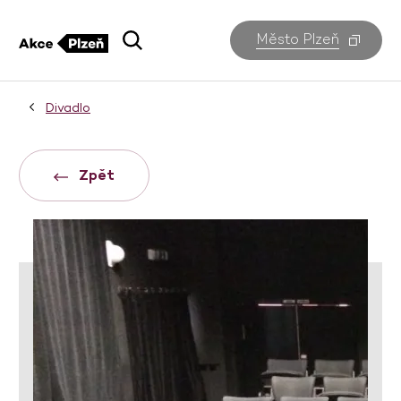
Město Plzeň
Divadlo
Zpět