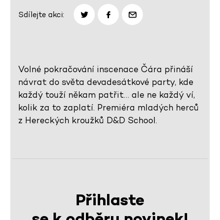
Sdílejte akci:
Volné pokračování inscenace Čára přináší
návrat do světa devadesátkové party, kde
každý touží někam patřit… ale ne každý ví,
kolik za to zaplatí. Premiéra mladých herců
z Hereckých kroužků D&D School.
Přihlaste
se k odběru novinek!