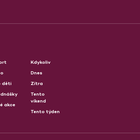
ort
Kdykoliv
no
Dnes
 děti
Zítra
ednášky
Tento
víkend
né akce
Tento týden