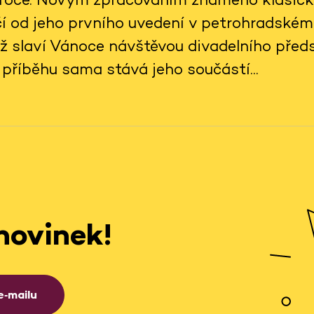
 od jeho prvního uvedení v petrohradském
mž slaví Vánoce návštěvou divadelního předs
příběhu sama stává jeho součástí...
novinek!
e‑mailu