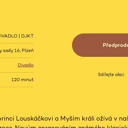
IVADLO | DJKT
Předprod
 sady 16, Plzeň
Divadlo
Sdílejte akci:
120 minut
princi Louskáčkovi a Myším králi ožívá v n
 roce. Novým zpracováním známého klasické