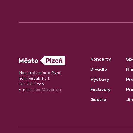
Koncerty
Sp
Divadlo
Ki
Magistrát města Plzně
nám. Republiky 1
Výstavy
Pro
301 00 Plzeň
Festivaly
Př
E-mail:
akce@plzen.eu
Gastro
Ji