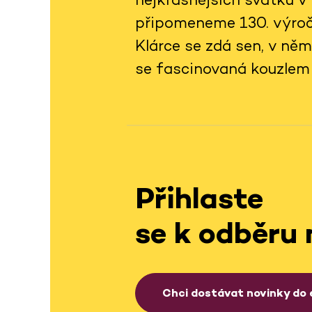
připomeneme 130. výročí
Klárce se zdá sen, v ně
se fascinovaná kouzlem 
Přihlaste
se k odběru 
Chci dostávat novinky do 