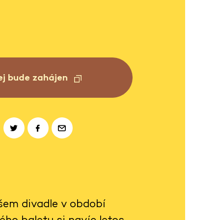
ej bude zahájen
ašem divadle v období
ho baletu si navíc letos