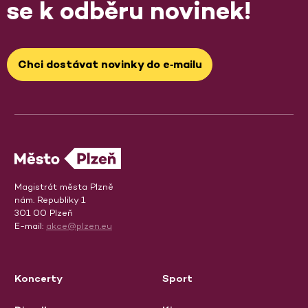
se k odběru novinek!
Chci dostávat novinky do e‑mailu
Magistrát města Plzně
nám. Republiky 1
301 00 Plzeň
E-mail:
akce@plzen.eu
Koncerty
Sport