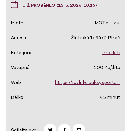
JIŽ PROBĚHLO (15. 5. 2026, 10:15)
Místo
MOTÝL, z.ú.
Adresa
Žlutická 1694/2, Plzeň
Kategorie
Pro děti
Vstupné
200 Kč/dítě
Web
https://rcvlnka.auksysportal…
Délka
45 minut
Sdílejte akci: