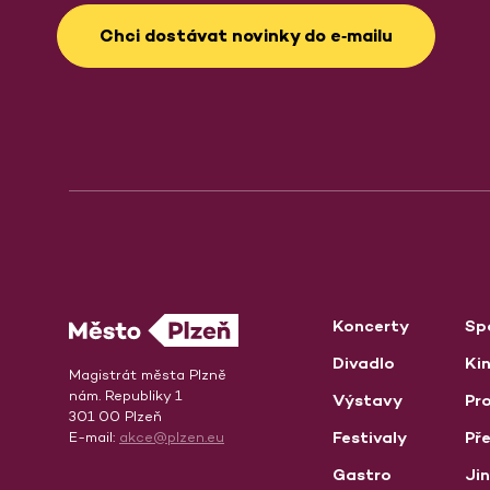
Chci dostávat novinky do e‑mailu
Koncerty
Sp
Divadlo
Ki
Magistrát města Plzně
nám. Republiky 1
Výstavy
Pro
301 00 Plzeň
Festivaly
Př
E-mail:
akce@plzen.eu
Gastro
Ji