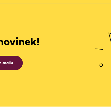
novinek!
e‑mailu