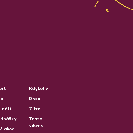
ort
Kdykoliv
no
Dnes
 děti
Zítra
ednášky
Tento
víkend
né akce