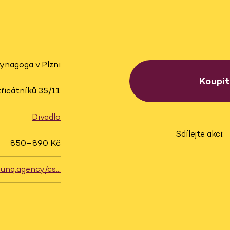
synagoga v Plzni
Koupi
řicátníků 35/11
Divadlo
Sdílejte akci:
850–890 Kč
.unq.agency/cs…