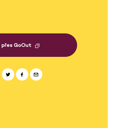
t přes GoOut