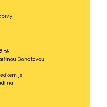
obivý
žité
ateřinou Bohatovou
ledkem je
adí na