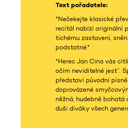
Text pořadatele:
*Nečekejte klasické pře
recitál nabízí originální
tichému zastavení, snění
podstatné.*
*Herec Jan Cina vás citl
očím neviditelné jest“.
představí původní písně
doprovázené smyčcovým 
něžná, hudebně bohatá a
duši diváky všech genera