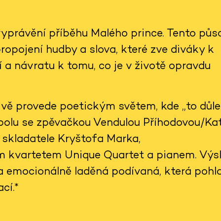
vyprávění příběhu Malého prince. Tento půs
 propojení hudby a slova, které zve diváky k
 a návratu k tomu, co je v životě opravdu
ivě provede poetickým světem, kde „to důle
 Spolu se zpěvačkou Vendulou Příhodovou/K
 skladatele Kryštofa Marka,
kvartetem Unique Quartet a pianem. Výs
 emocionálně laděná podívaná, která pohl
cí.*